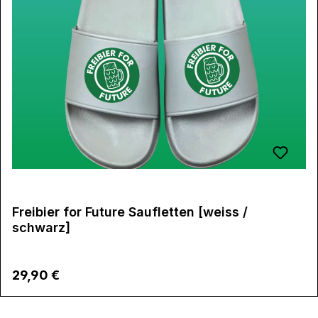
Freibier for Future Saufletten [weiss /
schwarz]
Regulärer Preis:
29,90 €