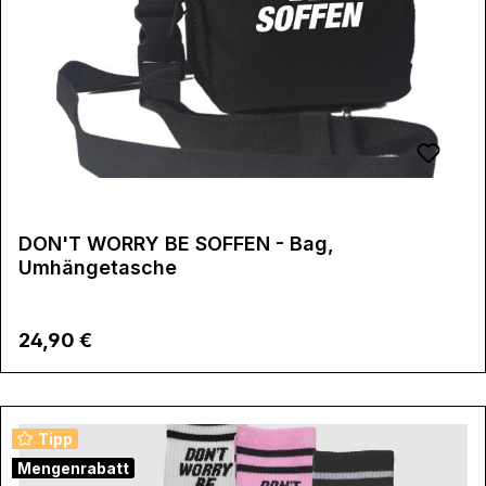
DON'T WORRY BE SOFFEN - Bag,
Umhängetasche
Regulärer Preis:
24,90 €
Tipp
Mengenrabatt