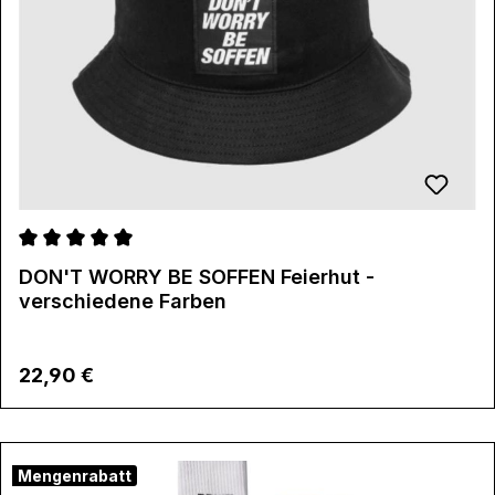
Durchschnittliche Bewertung von 5 von 5 Sternen
DON'T WORRY BE SOFFEN Feierhut -
verschiedene Farben
Regulärer Preis:
22,90 €
Mengenrabatt