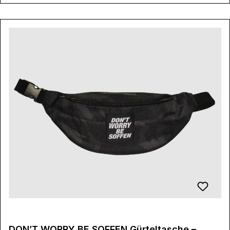
DON’T WORRY BE SOFFEN Gürteltasche –