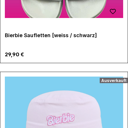
Bierbie Saufletten [weiss / schwarz]
Regulärer Preis:
29,90 €
Ausverkauft