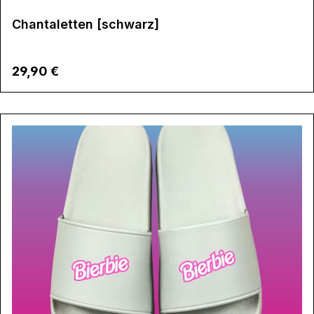
Chantaletten [schwarz]
Regulärer Preis:
29,90 €