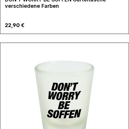
verschiedene Farben
Regulärer Preis:
22,90 €