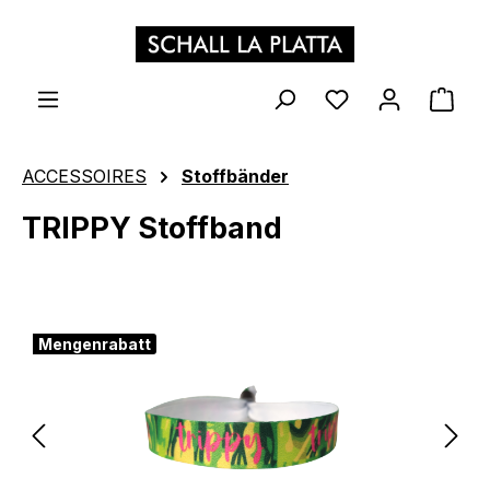
Zum Hauptinhalt springen
WAR
ACCESSOIRES
Stoffbänder
TRIPPY Stoffband
Bildergalerie überspringen
Mengenrabatt