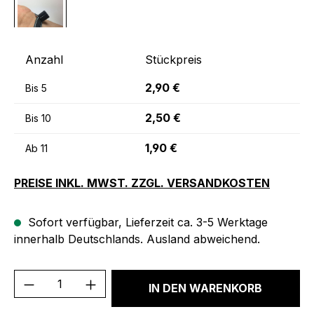
Anzahl
Stückpreis
2,90 €
Bis
5
2,50 €
Bis
10
1,90 €
Ab
11
PREISE INKL. MWST. ZZGL. VERSANDKOSTEN
Sofort verfügbar, Lieferzeit ca. 3-5 Werktage
innerhalb Deutschlands. Ausland abweichend.
Produkt Anzahl: Gib den gewünschten We
IN DEN WARENKORB