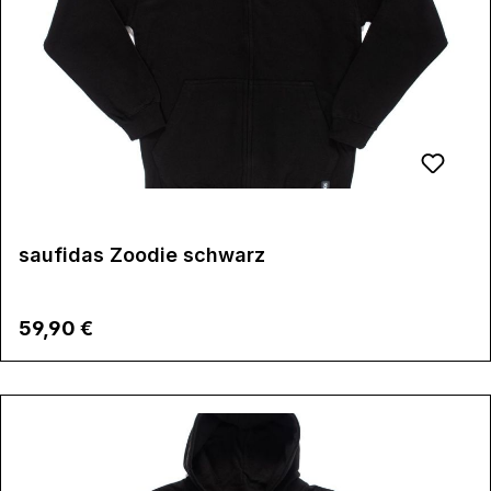
saufidas Zoodie schwarz
Regulärer Preis:
59,90 €