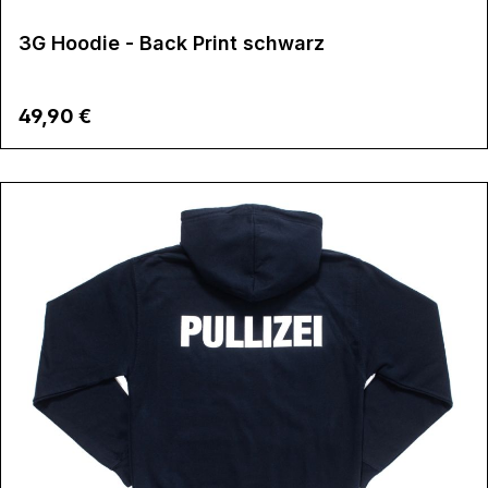
3G Hoodie - Back Print schwarz
Regulärer Preis:
49,90 €