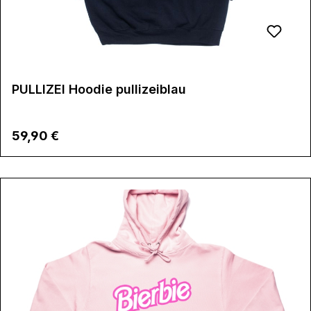
PULLIZEI Hoodie pullizeiblau
Regulärer Preis:
59,90 €