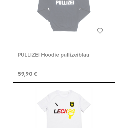
PULLIZEI Hoodie pullizeiblau
Regulärer Preis:
59,90 €