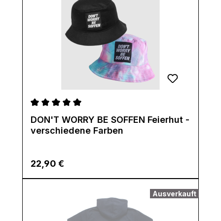
Durchschnittliche Bewertung von 5 von 5 Sternen
DON'T WORRY BE SOFFEN Feierhut -
verschiedene Farben
Regulärer Preis:
22,90 €
Ausverkauft