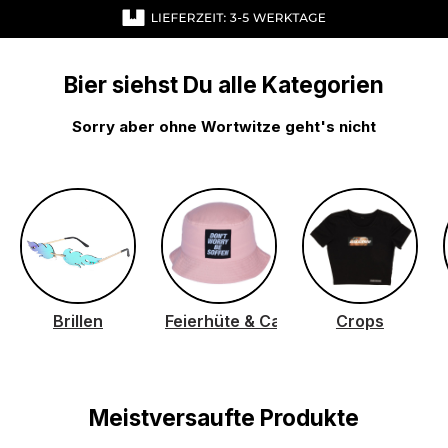
Bildergalerie überspringen
Bier siehst Du alle Kategorien
Sorry aber ohne Wortwitze geht's nicht
Brillen
Feierhüte & Caps & Mützen
Crops
Meistversaufte Produkte