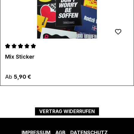
Durchschnittliche Bewertung von 5 von 5 Sternen
Mix Sticker
Regulärer Preis:
Ab
5,90 €
VERTRAG WIDERRUFEN
IMPRESSUM
AGB
DATENSCHUTZ