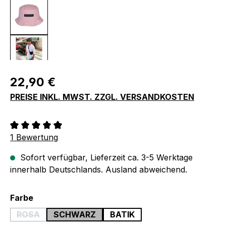
Regulärer Preis:
22,90 €
PREISE INKL. MWST. ZZGL. VERSANDKOSTEN
Durchschnittliche Bewertung von 5 von 5 Sternen
1 Bewertung
Sofort verfügbar, Lieferzeit ca. 3-5 Werktage
innerhalb Deutschlands. Ausland abweichend.
auswählen
Farbe
ROSA
SCHWARZ
BATIK
(DIESE OPTION IST ZURZEIT NICHT VERFÜGBAR.)