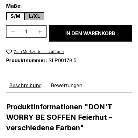
auswählen
Maße:
S/M
L/XL
Produkt Anzahl: Gib den gewünschten We
IN DEN WARENKORB
Zum Merkzettel hinzufügen
Produktnummer:
SLP00178.5
Beschreibung
Bewertungen
Produktinformationen "DON'T
WORRY BE SOFFEN Feierhut -
verschiedene Farben"