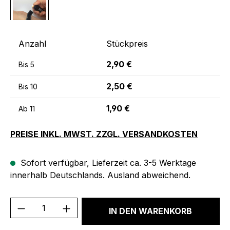
Anzahl
Stückpreis
2,90 €
Bis
5
2,50 €
Bis
10
1,90 €
Ab
11
PREISE INKL. MWST. ZZGL. VERSANDKOSTEN
Sofort verfügbar, Lieferzeit ca. 3-5 Werktage
innerhalb Deutschlands. Ausland abweichend.
Produkt Anzahl: Gib den gewünschten We
IN DEN WARENKORB