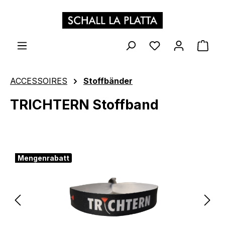
Zum Hauptinhalt springen
WAR
ACCESSOIRES
Stoffbänder
TRICHTERN Stoffband
Bildergalerie überspringen
Mengenrabatt