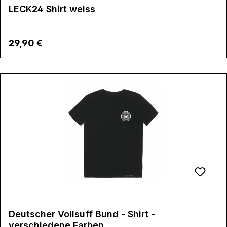
LECK24 Shirt weiss
Regulärer Preis:
29,90 €
Deutscher Vollsuff Bund - Shirt -
verschiedene Farben