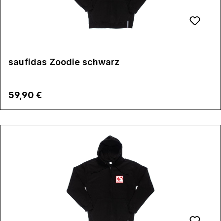
saufidas Zoodie schwarz
Regulärer Preis:
59,90 €