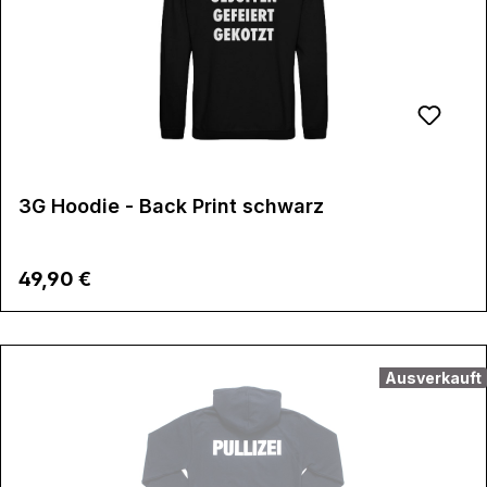
3G Hoodie - Back Print schwarz
Regulärer Preis:
49,90 €
Ausverkauft