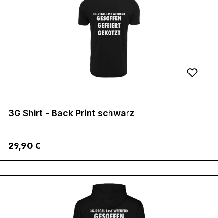
3G Shirt - Back Print schwarz
Regulärer Preis:
29,90 €