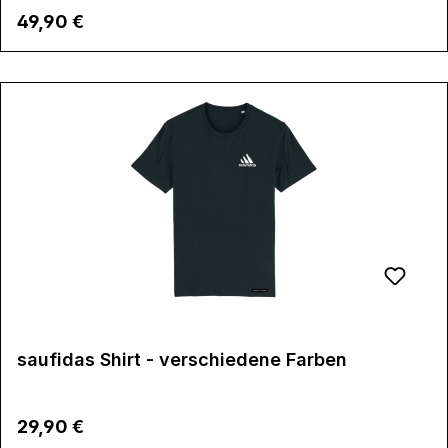
Regulärer Preis:
49,90 €
saufidas Shirt - verschiedene Farben
Regulärer Preis:
29,90 €