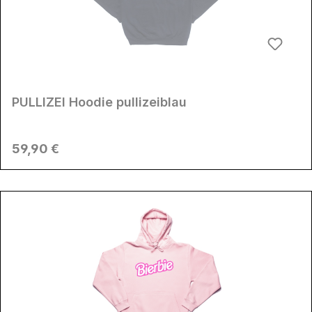
PULLIZEI Hoodie pullizeiblau
Regulärer Preis:
59,90 €