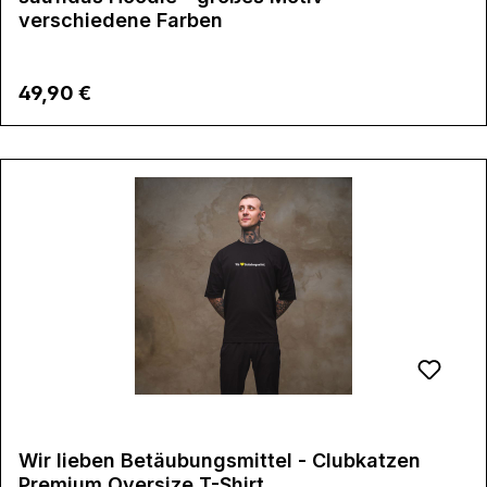
verschiedene Farben
Regulärer Preis:
49,90 €
Wir lieben Betäubungsmittel - Clubkatzen
Premium Oversize T-Shirt