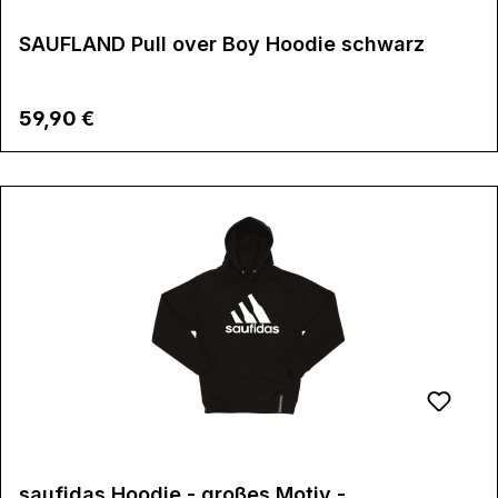
SAUFLAND Pull over Boy Hoodie schwarz
Regulärer Preis:
59,90 €
saufidas Hoodie - großes Motiv -