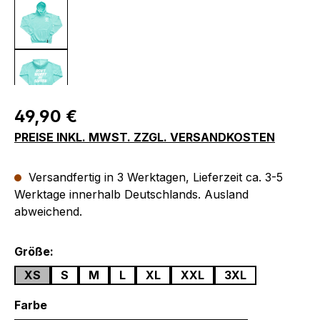
Regulärer Preis:
49,90 €
PREISE INKL. MWST. ZZGL. VERSANDKOSTEN
Versandfertig in 3 Werktagen, Lieferzeit ca. 3-5
Werktage innerhalb Deutschlands. Ausland
abweichend.
auswählen
Größe:
XS
S
M
L
XL
XXL
3XL
auswählen
Farbe