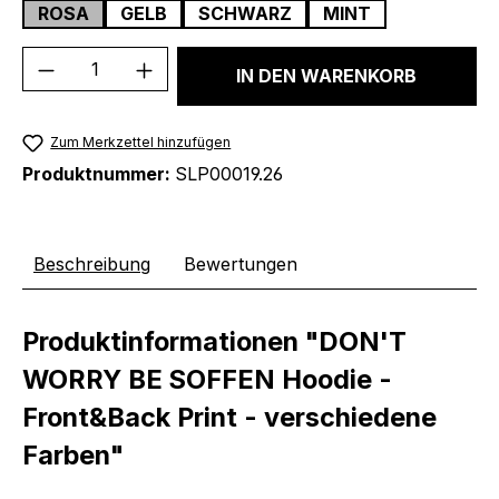
ROSA
GELB
SCHWARZ
MINT
Produkt Anzahl: Gib den gewünschten We
IN DEN WARENKORB
Zum Merkzettel hinzufügen
Produktnummer:
SLP00019.26
Beschreibung
Bewertungen
Produktinformationen "DON'T
WORRY BE SOFFEN Hoodie -
Front&Back Print - verschiedene
Farben"