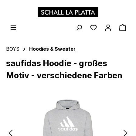
Zum Hauptinhalt springen
WAR
BOYS
Hoodies & Sweater
saufidas Hoodie - großes
Motiv - verschiedene Farben
Bildergalerie überspringen