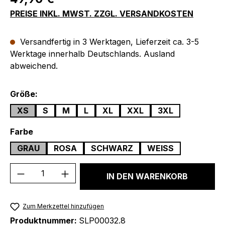
PREISE INKL. MWST. ZZGL. VERSANDKOSTEN
Versandfertig in 3 Werktagen, Lieferzeit ca. 3-5
Werktage innerhalb Deutschlands. Ausland
abweichend.
auswählen
Größe:
XS
S
M
L
XL
XXL
3XL
auswählen
Farbe
GRAU
ROSA
SCHWARZ
WEISS
Produkt Anzahl: Gib den gewünschten We
IN DEN WARENKORB
Zum Merkzettel hinzufügen
Produktnummer:
SLP00032.8