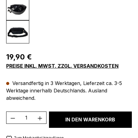
Regulärer Preis:
19,90 €
PREISE INKL. MWST. ZZGL. VERSANDKOSTEN
Versandfertig in 3 Werktagen, Lieferzeit ca. 3-5
Werktage innerhalb Deutschlands. Ausland
abweichend.
Produkt Anzahl: Gib den gewünschten We
IN DEN WARENKORB
Zum Merkzettel hinzufügen