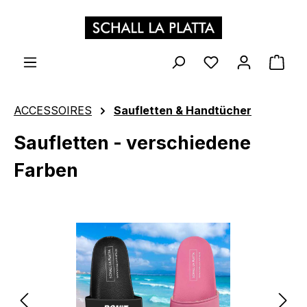
Zum Hauptinhalt springen
WAR
ACCESSOIRES
Saufletten & Handtücher
Saufletten - verschiedene
Farben
Bildergalerie überspringen