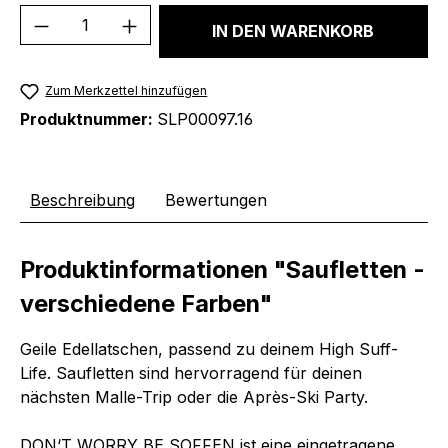
Produkt Anzahl: Gib den gewünschten We
IN DEN WARENKORB
Zum Merkzettel hinzufügen
Produktnummer:
SLP00097.16
Beschreibung
Bewertungen
Produktinformationen "Saufletten -
verschiedene Farben"
Geile Edellatschen, passend zu deinem High Suff-
Life. Saufletten sind hervorragend für deinen
nächsten Malle-Trip oder die Après-Ski Party.
DON‘T WORRY BE SOFFEN ist eine eingetragene