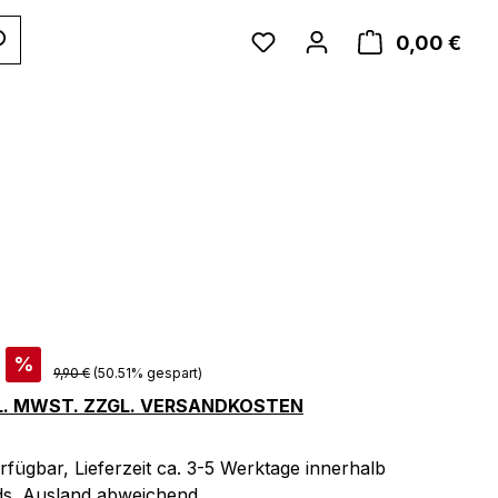
WAR
0,00 €
is:
%
Regulärer Preis:
9,90 €
(50.51% gespart)
KL. MWST. ZZGL. VERSANDKOSTEN
rfügbar, Lieferzeit ca. 3-5 Werktage innerhalb
s. Ausland abweichend.