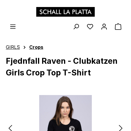
Zum Hauptinhalt springen
WAR
GIRLS
Crops
Fjednfall Raven - Clubkatzen
Girls Crop Top T-Shirt
Bildergalerie überspringen