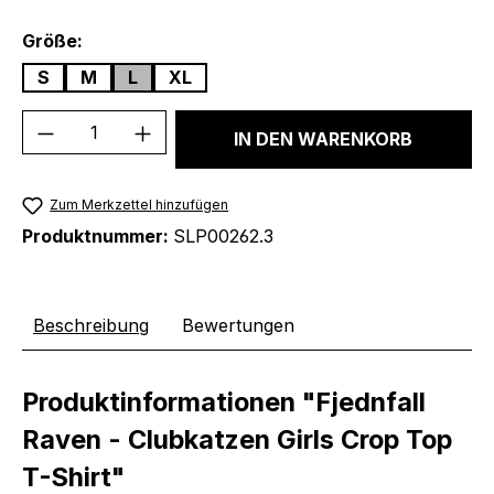
auswählen
Größe:
S
M
L
XL
Produkt Anzahl: Gib den gewünschten We
IN DEN WARENKORB
Zum Merkzettel hinzufügen
Produktnummer:
SLP00262.3
Beschreibung
Bewertungen
Produktinformationen "Fjednfall
Raven - Clubkatzen Girls Crop Top
T-Shirt"