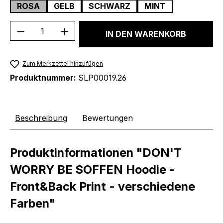
ROSA
GELB
SCHWARZ
MINT
Produkt Anzahl: Gib den gewünschten We
IN DEN WARENKORB
Zum Merkzettel hinzufügen
Produktnummer:
SLP00019.26
Beschreibung
Bewertungen
Produktinformationen "DON'T
WORRY BE SOFFEN Hoodie -
Front&Back Print - verschiedene
Farben"