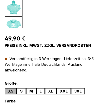
Regulärer Preis:
49,90 €
PREISE INKL. MWST. ZZGL. VERSANDKOSTEN
Versandfertig in 3 Werktagen, Lieferzeit ca. 3-5
Werktage innerhalb Deutschlands. Ausland
abweichend.
auswählen
Größe:
XS
S
M
L
XL
XXL
3XL
auswählen
Farbe