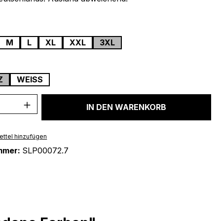
wählen
M
L
XL
XXL
3XL
ählen
Z
WEISS
 Anzahl: Gib den gewünschten Wert ein 
IN DEN WARENKORB
ttel hinzufügen
mmer:
SLP00072.7