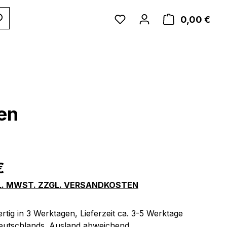
WAR
0,00 €
ben
eis:
€
KL. MWST. ZZGL. VERSANDKOSTEN
tig in 3 Werktagen, Lieferzeit ca. 3-5 Werktage
eutschlands. Ausland abweichend.