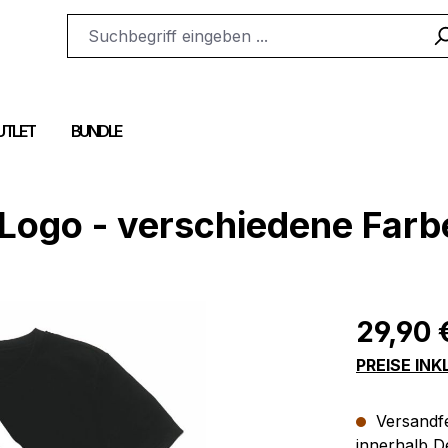
UTLET
BUNDLE
s Logo - verschiedene Far
Regulärer Pr
29,90 
PREISE IN
Versandfer
innerhalb D