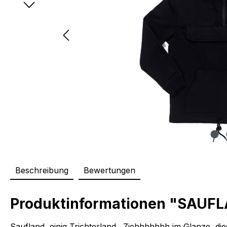
Beschreibung
Bewertungen
Produktinformationen "SAUFLA
Saufland, einig Trichterland…Ziehhhhhhh im Glanze, dies