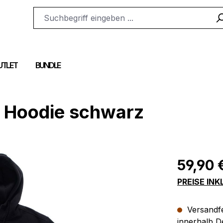
UTLET
BUNDLE
l Hoodie schwarz
Regulärer Pr
59,90 
PREISE IN
Versandfer
innerhalb D