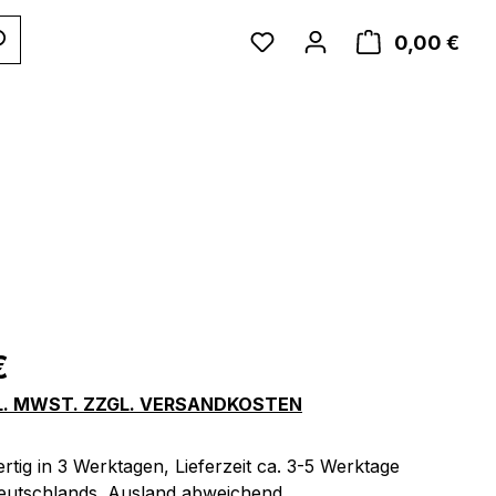
WAR
0,00 €
eis:
€
KL. MWST. ZZGL. VERSANDKOSTEN
tig in 3 Werktagen, Lieferzeit ca. 3-5 Werktage
eutschlands. Ausland abweichend.