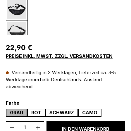
Regulärer Preis:
22,90 €
PREISE INKL. MWST. ZZGL. VERSANDKOSTEN
Versandfertig in 3 Werktagen, Lieferzeit ca. 3-5
Werktage innerhalb Deutschlands. Ausland
abweichend.
auswählen
Farbe
GRAU
ROT
SCHWARZ
CAMO
Produkt Anzahl: Gib den gewünschten We
IN DEN WARENKORB